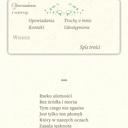
Opowiadania
i wiersze
Opowiadania
Trochę o mnie
Kontakt
Udostępnione
Wiersze
Spis treści
***
Rzeko ulotności
Bez źródła i morza
Tym czego nie zgasisz
Jest tylko ten płomyk
Który w naszych oczach
Zapala tęsknota