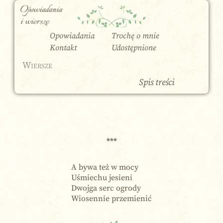
Opowiadania
i wiersze
Opowiadania
Trochę o mnie
Kontakt
Udostępnione
Wiersze
Spis treści
***
A bywa też w mocy
Uśmiechu jesieni
Dwojga serc ogrody
Wiosennie przemienić