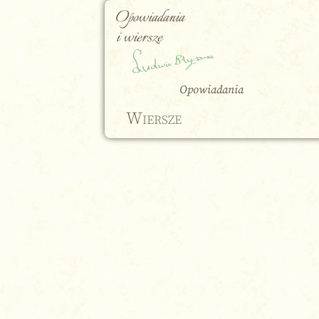
Opowiadania
i wiersze
Opowiadania
Wiersze