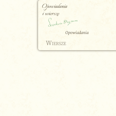
Opowiadania
i wiersze
Opowiadania
Wiersze